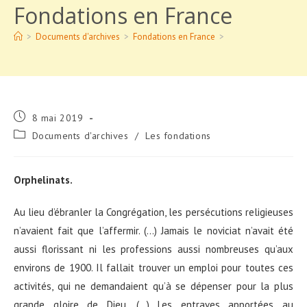
Fondations en France
>
Documents d'archives
>
Fondations en France
>
Publication
8 mai 2019
publiée :
Post
Documents d'archives
/
Les fondations
category:
Orphelinats.
Au lieu d’ébranler la Congrégation, les persécutions religieuses
n’avaient fait que l’affermir. (…) Jamais le noviciat n’avait été
aussi florissant ni les professions aussi nombreuses qu’aux
environs de 1900. Il fallait trouver un emploi pour toutes ces
activités, qui ne demandaient qu’à se dépenser pour la plus
grande gloire de Dieu. (…) Les entraves apportées au