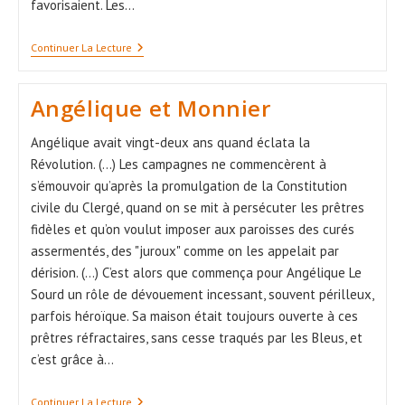
favorisaient. Les…
Angélique
Continuer La Lecture
Et
Le
Clainche
Angélique et Monnier
Angélique avait vingt-deux ans quand éclata la
Révolution. (...) Les campagnes ne commencèrent à
s’émouvoir qu’après la promulgation de la Constitution
civile du Clergé, quand on se mit à persécuter les prêtres
fidèles et qu’on voulut imposer aux paroisses des curés
assermentés, des "juroux" comme on les appelait par
dérision. (...) C’est alors que commença pour Angélique Le
Sourd un rôle de dévouement incessant, souvent périlleux,
parfois héroïque. Sa maison était toujours ouverte à ces
prêtres réfractaires, sans cesse traqués par les Bleus, et
c’est grâce à…
Angélique
Continuer La Lecture