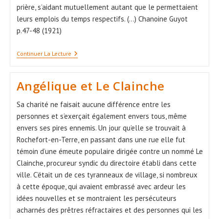
prière, s’aidant mutuellement autant que le permettaient
leurs emplois du temps respectifs. (...) Chanoine Guyot
p.47-48 (1921)
Vie
Continuer La Lecture
Édifiante
Des
Fondatrices
Angélique et Le Clainche
Sa charité ne faisait aucune différence entre les
personnes et s’exerçait également envers tous, même
envers ses pires ennemis. Un jour qu’elle se trouvait à
Rochefort-en-Terre, en passant dans une rue elle fut
témoin d’une émeute populaire dirigée contre un nommé Le
Clainche, procureur syndic du directoire établi dans cette
ville. C’était un de ces tyranneaux de village, si nombreux
à cette époque, qui avaient embrassé avec ardeur les
idées nouvelles et se montraient les persécuteurs
acharnés des prêtres réfractaires et des personnes qui les