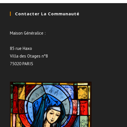
Contacter La Communauté
Maison Généralice :
85 rue Haxo
Villa des Otages n°8
75020 PARIS