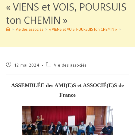
« VIENS et VOIS, POURSUIS
ton CHEMIN »
>
Vie des associés
>
« VIENS et VOIS, POURSUIS ton CHEMIN »
>
Publication
Post
12 mai 2024
Vie des associés
publiée :
category:
ASSEMBL
É
E des AMI
(E)
S et ASSOCI
É
(E)
S
de
France