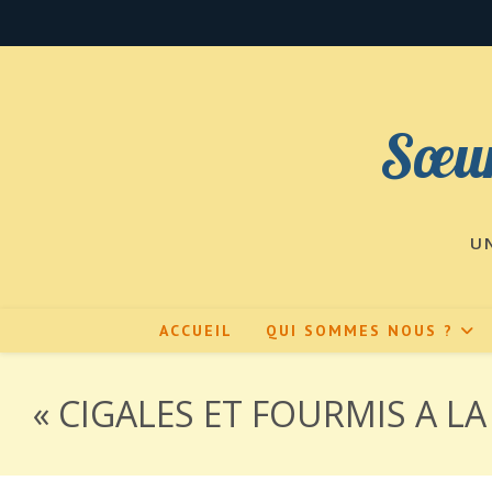
Skip
to
content
Sœur
U
ACCUEIL
QUI SOMMES NOUS ?
« CIGALES ET FOURMIS A L